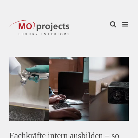
Zum
Inhalt
springen
Zeige
grösseres
Bild
Fachkräfte intern ausbilden – so