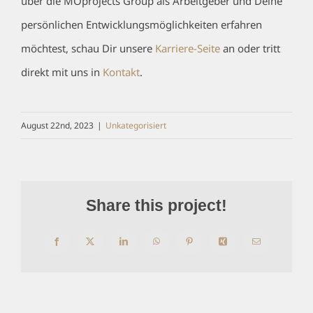
über die MOprojects Group als Arbeitgeber und Deine
persönlichen Entwicklungsmöglichkeiten erfahren
möchtest, schau Dir unsere
Karriere-Seite
an oder tritt
direkt mit uns in
Kontakt
.
August 22nd, 2023
|
Unkategorisiert
Share this project!
Facebook
X
LinkedIn
WhatsApp
Pinterest
Xing
E-
Mail