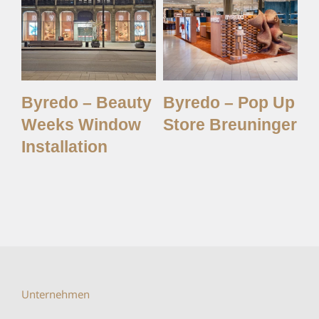
y,
Byredo – Beauty
Byredo – Pop Up
M
Weeks Window
Store Breuninger
M
Installation
Unternehmen