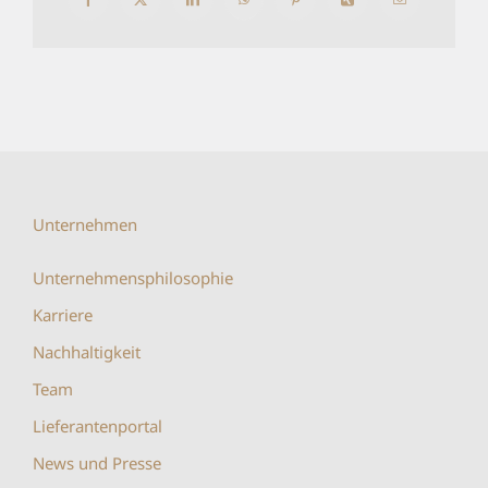
Facebook
X
LinkedIn
WhatsApp
Pinterest
Xing
E-
Mail
Unternehmen
Unternehmensphilosophie
Karriere
Nachhaltigkeit
Team
Lieferantenportal
News und Presse