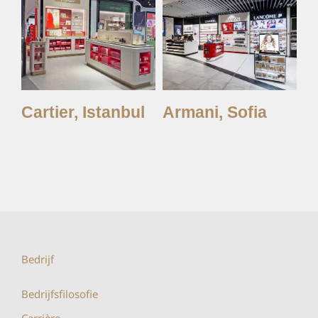
y,
Cartier, Istanbul
Armani, Sofia
A
Bedrijf
Bedrijfsfilosofie
Carrière